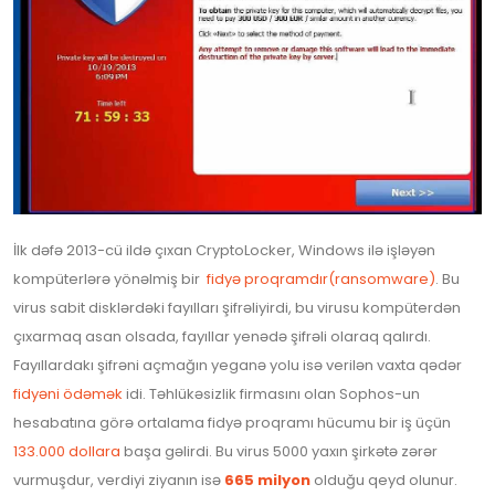
İlk dəfə 2013-cü ildə çıxan CryptoLocker, Windows ilə işləyən
kompüterlərə yönəlmiş bir
fidyə proqramdır(ransomware)
. Bu
virus sabit disklərdəki fayılları şifrəliyirdi, bu virusu kompüterdən
çıxarmaq asan olsada, fayıllar yenədə şifrəli olaraq qalırdı.
Fayıllardakı şifrəni açmağın yeganə yolu isə verilən vaxta qədər
fidyəni ödəmək
idi. Təhlükəsizlik firmasını olan Sophos-un
hesabatına görə ortalama fidyə proqramı hücumu bir iş üçün
133.000 dollara
başa gəlirdi. Bu virus 5000 yaxın şirkətə zərər
vurmuşdur, verdiyi ziyanın isə
665 milyon
olduğu qeyd olunur.