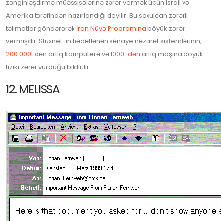
zənginləşdirmə müəssisələrinə zərər vermək üçün İsrail və
Amerika tərəfindən hazırlandığı deyilir. Bu soxulcan zərərli
təlimatlar göndərərək
İran Nüvə Proqramına
böyük zərər
vermişdir. Stuxnet-in hədəflənən sənaye nəzarət sistemlərinin,
200.000
-dən artıq kompüterə və 1
000-dən
artıq maşına böyük
fiziki zərər vurduğu bildirilir.
12. MELISSA