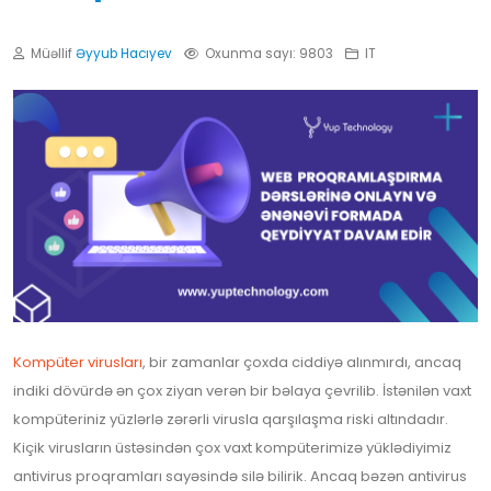
Müəllif
Əyyub Hacıyev
Oxunma sayı: 9803
IT
Kompüter virusları
, bir zamanlar çoxda ciddiyə alınmırdı, ancaq
indiki dövürdə ən çox ziyan verən bir bəlaya çevrilib. İstənilən vaxt
kompüteriniz yüzlərlə zərərli virusla qarşılaşma riski altındadır.
Kiçik virusların üstəsindən çox vaxt kompüterimizə yüklədiyimiz
antivirus proqramları sayəsində silə bilirik. Ancaq bəzən antivirus