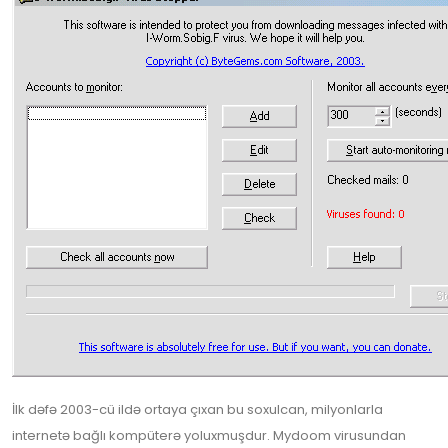
İlk dəfə 2003-cü ildə ortaya çıxan bu soxulcan, milyonlarla
internetə bağlı kompüterə yoluxmuşdur. Mydoom virusundan