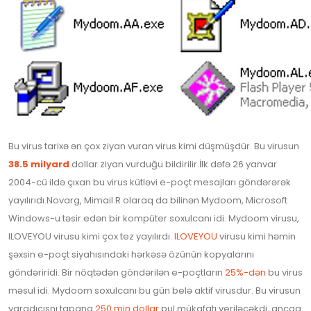
Bu virus tarixə ən çox ziyan vuran virus kimi düşmüşdür. Bu virusun
38.5 milyard
dollar ziyan vurduğu bildirilir.İlk dəfə 26 yanvar
2004-cü ildə çıxan bu virus kütləvi e-poçt mesajları göndərərək
yayılırıdı.Novarg, Mimail.R olaraq da bilinən Mydoom, Microsoft
Windows-u təsir edən bir kompüter soxulcanı idi. Mydoom virusu,
ILOVEYOU virusu kimi çox tez yayılırdı.
ILOVEYOU
virusu kimi həmin
şəxsin e-poçt siyahısındaki hərkəsə özünün kopyalarını
göndəriridi. Bir nöqtədən göndərilən e-poçtların
25%-dən
bu virus
məsul idi. Mydoom soxulcanı bu gün belə aktif virusdur. Bu virusun
yaradıcısnı tapana
250 min dollar
pul mükafatı veriləcəkdi, ancaq