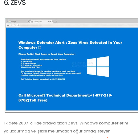
6. ZEVS
İlk dəfə 2007-ci ildə ortaya çıxan Zevs, Windows kompüterlərini
yoluxdurmaq və şəxsi məlumatları oğurlamaq istəyən