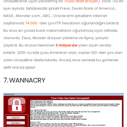
cinayətkarlar üçün yaradılmış bir
Truva atıdır(troyan)
. 2009 -cu ilin
iyun ayında təhlükəsizlik şirkəti Prevx, Zevsin Bank of America ,
NASA , Monster.com , ABC , Oracle kimi şirkətlərin internet
saytlarında
74.000
-dən çox FTP hesabının oğurlandığını bildirdi.
Bu virus ən çoxda bank məlumatlarını oğurlamaq üçün istifadə
olunurdu. Zeus, Əsasən drayver yükləmə ve fişinq yoluyla
yayılırdı. Bu virusun təxminən
3 milyarda
yaxın ziyan verdiyi
bildirlir. 2010-cu ildə çoxu Amerikan olan, sayları 100-dən çox olan
yaxın cinayətkar dəstə tutuldu. Ancaq virus yenədə bu günlərdə
aktif olaraq işləyir.
7. WANNACRY