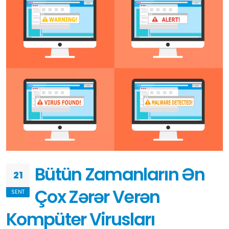
Bütün Zamanların Ən
21
Çox Zərər Verən
SENT
Kompüter Virusları