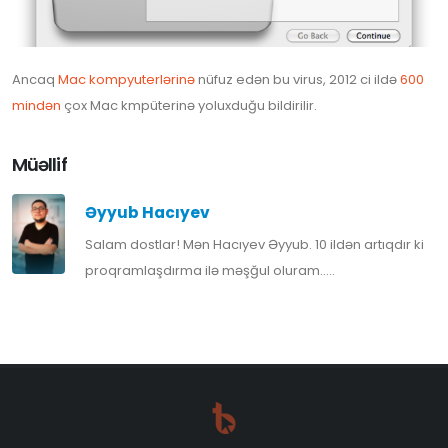
Ancaq
Mac kompyuterlərinə
nüfuz edən bu virus, 2012 ci ildə
600
mindən
çox Mac kmpüterinə yoluxduğu bildirilir.
Müəllif
Əyyub Hacıyev
Salam dostlar! Mən Hacıyev Əyyub. 10 ildən artıqdır ki
proqramlaşdırma ilə məşğul oluram.....