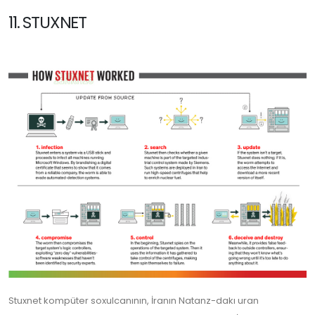
11. STUXNET
Stuxnet kompüter soxulcanının, İranın Natanz-dakı uran