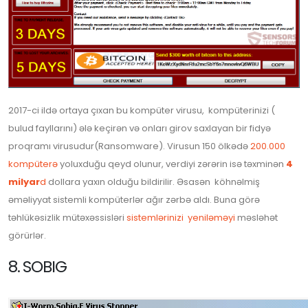
2017-ci ildə ortaya çıxan bu kompüter virusu, kompüterinizi (
bulud fayllarını) ələ keçirən və onları girov saxlayan bir fidyə
proqramı virusudur(Ransomware). Virusun 150 ölkədə
200.000
kompüterə
yoluxduğu qeyd olunur, verdiyi zərərin isə təxminən
4
milyar
d
dollara yaxın olduğu bildirilir. Əsasən köhnəlmiş
əməliyyat sistemli kompüterlər ağır zərbə aldı. Buna görə
təhlükəsizlik mütəxəssisləri
sistemlərinizi yeniləməyi
məsləhət
görürlər.
8. SOBIG