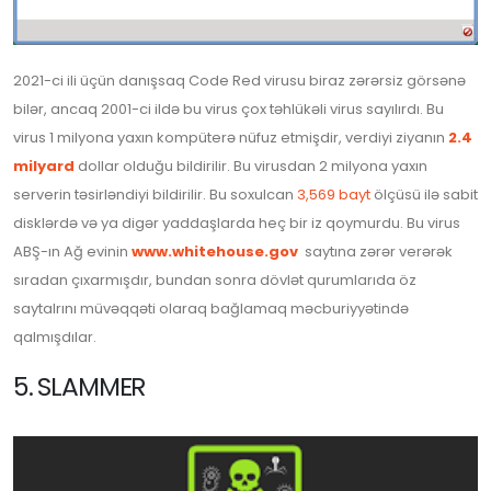
2021-ci ili üçün danışsaq Code Red virusu biraz zərərsiz görsənə
bilər, ancaq 2001-ci ildə bu virus çox təhlükəli virus sayılırdı. Bu
virus 1 milyona yaxın kompüterə nüfuz etmişdir, verdiyi ziyanın
2.4
milyard
dollar olduğu bildirilir. Bu virusdan 2 milyona yaxın
serverin təsirləndiyi bildirilir. Bu soxulcan
3,569 bayt
ölçüsü ilə sabit
disklərdə və ya digər yaddaşlarda heç bir iz qoymurdu. Bu virus
ABŞ-ın Ağ evinin
www.whitehouse.gov
saytına zərər verərək
sıradan çıxarmışdır, bundan sonra dövlət qurumlarıda öz
saytalrını müvəqqəti olaraq bağlamaq məcburiyyətində
qalmışdılar.
5. SLAMMER