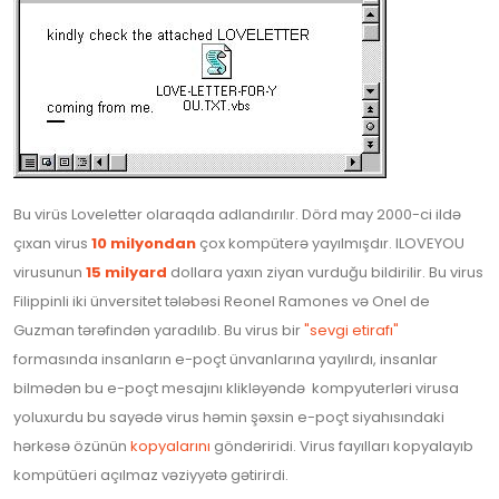
Bu virüs Loveletter olaraqda adlandırılır. Dörd may 2000-ci ildə
çıxan virus
10 milyondan
çox kompüterə yayılmışdır. ILOVEYOU
virusunun
15 milyard
dollara yaxın ziyan vurduğu bildirilir. Bu virus
Filippinli iki ünversitet tələbəsi Reonel Ramones və Onel de
Guzman tərəfindən yaradılıb. Bu virus bir
"sevgi etirafı"
formasında insanların e-poçt ünvanlarına yayılırdı, insanlar
bilmədən bu e-poçt mesajını klikləyəndə kompyuterləri virusa
yoluxurdu bu sayədə virus həmin şəxsin e-poçt siyahısındaki
hərkəsə özünün
kopyalarını
göndəriridi. Virus fayılları kopyalayıb
kompütüeri açılmaz vəziyyətə gətirirdi.