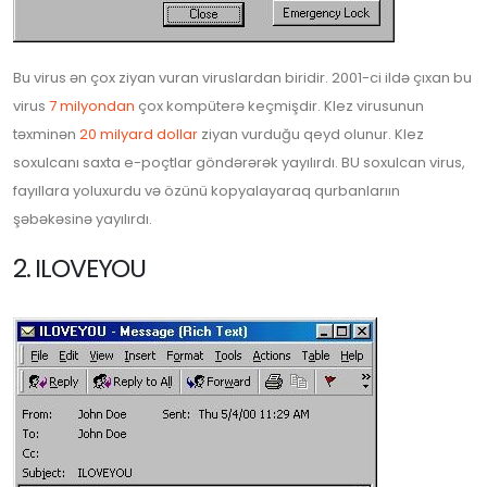
Bu virus ən çox ziyan vuran viruslardan biridir. 2001-ci ildə çıxan bu
virus
7 milyondan
çox kompüterə keçmişdir. Klez virusunun
təxminən
20 milyard dollar
ziyan vurduğu qeyd olunur. Klez
soxulcanı saxta e-poçtlar göndərərək yayılırdı. BU soxulcan virus,
fayıllara yoluxurdu və özünü kopyalayaraq qurbanlarıın
şəbəkəsinə yayılırdı.
2. ILOVEYOU