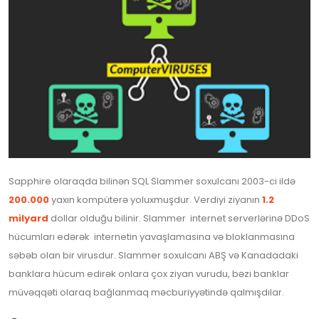
Sapphire olaraqda bilinən SQL Slammer soxulcanı 2003-ci ildə
200.000
yaxın kompüterə yoluxmuşdur. Verdiyi ziyanın
1.2
milyard
dollar olduğu bilinir. Slammer internet serverlərinə DDoS
hücumları edərək internetin yavaşlamasına və bloklanmasına
səbəb olan bir virusdur. Slammer soxulcanı ABŞ və Kanadadaki
banklara hücum edirək onlara çox ziyan vurudu, bəzi banklar
müvəqqəti olaraq bağlanmaq məcburiyyətində qalmışdılar.