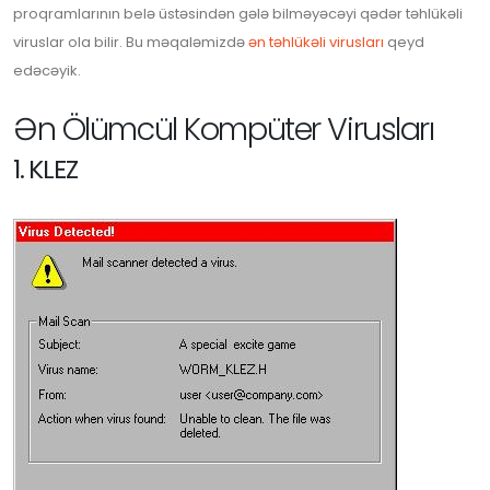
proqramlarının belə üstəsindən gələ bilməyəcəyi qədər təhlükəli
viruslar ola bilir. Bu məqaləmizdə
ən təhlükəli virusları
qeyd
edəcəyik.
Ən Ölümcül Kompüter Virusları
1. KLEZ